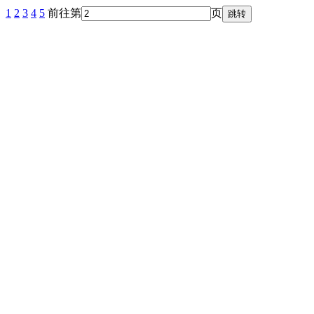
1
2
3
4
5
前往第
页
跳转