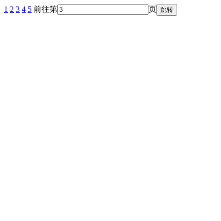
1
2
3
4
5
前往第
页
跳转